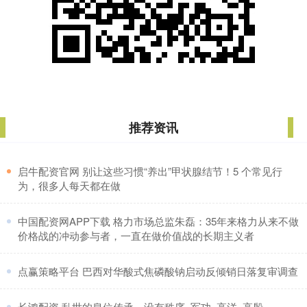
推荐资讯
​启牛配资官网 别让这些习惯“养出”甲状腺结节！5 个常见行
为，很多人每天都在做
​中国配资网APP下载 格力市场总监朱磊：35年来格力从来不做
价格战的冲动参与者，一直在做价值战的长期主义者
​点赢策略平台 巴西对华酸式焦磷酸钠启动反倾销日落复审调查
​长鸿配资 乱世的皇位传承，没有秩序_军功_高洋_高殷