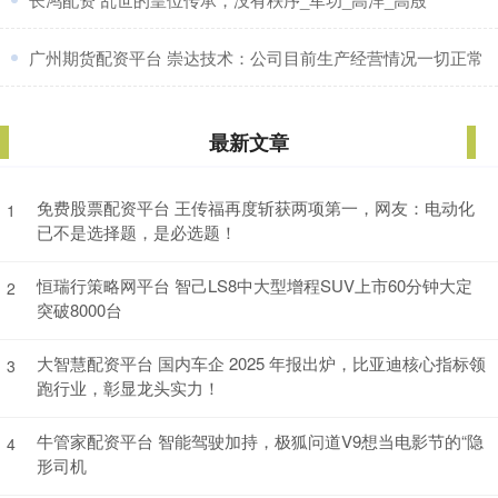
​广州期货配资平台 崇达技术：公司目前生产经营情况一切正常
最新文章
免费股票配资平台 王传福再度斩获两项第一，网友：电动化
1
已不是选择题，是必选题！
恒瑞行策略网平台 智己LS8中大型增程SUV上市60分钟大定
2
突破8000台
大智慧配资平台 国内车企 2025 年报出炉，比亚迪核心指标领
3
跑行业，彰显龙头实力！
牛管家配资平台 智能驾驶加持，极狐问道V9想当电影节的“隐
4
形司机