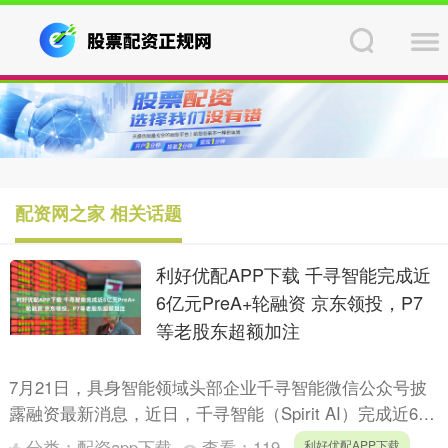
配资网之家 相关话题
利好优配APP下载 千寻智能完成近
6亿元PreA+轮融资 京东领投，P7
等老股东超额加注
7月21日，具身智能领域头部企业千寻智能微信公众号披
露融资最新消息，近日，千寻智能（Spirit AI）完成近6亿
元PreA+轮融资。本轮融资由京东领投，中国互....
分类：
配资app下载
查看：
119
利好优配APP下载