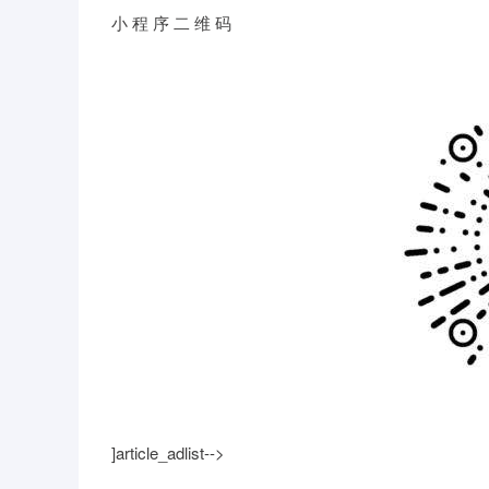
小 程 序 二 维 码
]article_adlist-->