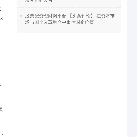
需
​股票配资理财网平台 【头条评论】 在资本市
8
场与国企改革融合中重估国企价值
。
份
项
高，