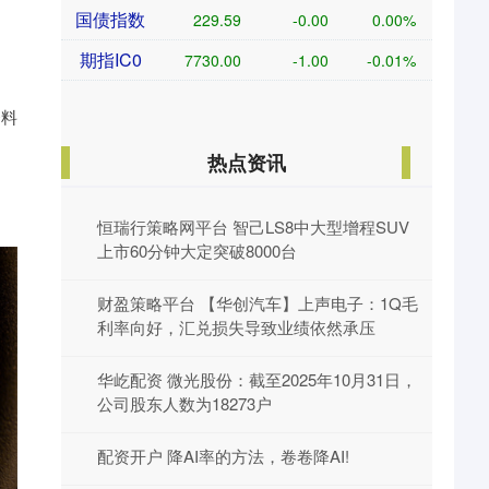
国债指数
229.59
-0.00
0.00%
期指IC0
7730.00
-1.00
-0.01%
资料
热点资讯
恒瑞行策略网平台 智己LS8中大型增程SUV
上市60分钟大定突破8000台
财盈策略平台 【华创汽车】上声电子：1Q毛
利率向好，汇兑损失导致业绩依然承压
华屹配资 微光股份：截至2025年10月31日，
公司股东人数为18273户
配资开户 降AI率的方法，卷卷降AI!