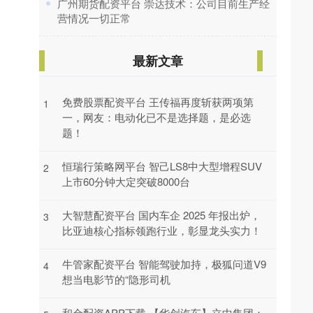
​广州期货配资平台 崇达技术：公司目前生产经
营情况一切正常
最新文章
免费股票配资平台 王传福再度斩获两项第
1
一，网友：电动化已不是选择题，是必选
题！
恒瑞行策略网平台 智己LS8中大型增程SUV
2
上市60分钟大定突破8000台
大智慧配资平台 国内车企 2025 年报出炉，
3
比亚迪核心指标领跑行业，彰显龙头实力！
牛管家配资平台 智能驾驶加持，极狐问道V9
4
想当电影节的“隐形司机
和金配资APP下载 【华创汽车】立中集团：