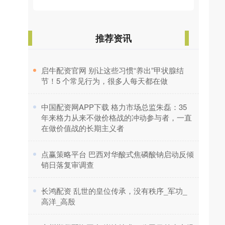
推荐资讯
​启牛配资官网 别让这些习惯“养出”甲状腺结
节！5 个常见行为，很多人每天都在做
​中国配资网APP下载 格力市场总监朱磊：35
年来格力从来不做价格战的冲动参与者，一直
在做价值战的长期主义者
​点赢策略平台 巴西对华酸式焦磷酸钠启动反倾
销日落复审调查
​长鸿配资 乱世的皇位传承，没有秩序_军功_
高洋_高殷