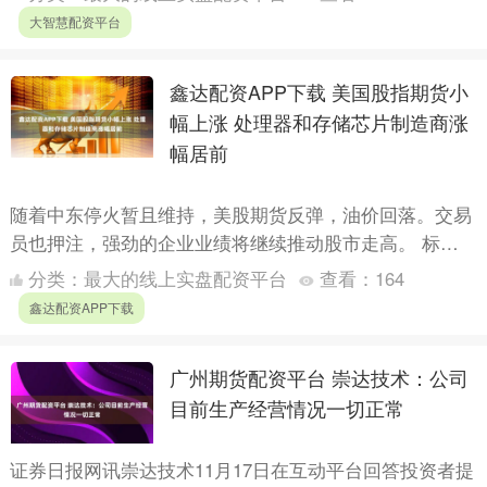
全年实....
大智慧配资平台
鑫达配资APP下载 美国股指期货小
幅上涨 处理器和存储芯片制造商涨
幅居前
随着中东停火暂且维持，美股期货反弹，油价回落。交易
员也押注，强劲的企业业绩将继续推动股市走高。 标普
500指数期货上涨0.5%，纳斯达克100指数期货上涨0.8....
分类：
最大的线上实盘配资平台
查看：
164
鑫达配资APP下载
广州期货配资平台 崇达技术：公司
目前生产经营情况一切正常
证券日报网讯崇达技术11月17日在互动平台回答投资者提