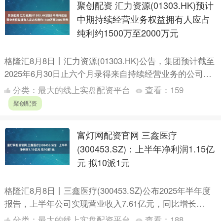
聚创配资 汇力资源(01303.HK)预计
中期持续经营业务权益拥有人应占
纯利约1500万至2000万元
格隆汇8月8日丨汇力资源(01303.HK)公告，集团预计截至
2025年6月30日止六个月录得来自持续经营业务的公司权
益拥有人应占纯利约人民币1,500万元至人....
分类：
最大的线上实盘配资平台
查看：
159
聚创配资
富灯网配资官网 三鑫医疗
(300453.SZ)：上半年净利润1.15亿
元 拟10派1元
格隆汇8月8日丨三鑫医疗(300453.SZ)公布2025年半年度
报告，上半年公司实现营业收入7.61亿元，同比增长
10.83%；归属于上市公司股东的净利润1.....
分类：
最大的线上实盘配资平台
查看：
188