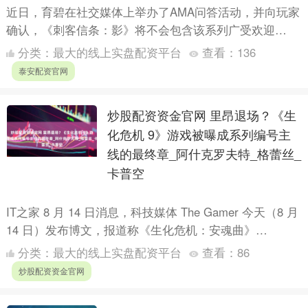
近日，育碧在社交媒体上举办了AMA问答活动，并向玩家
确认，《刺客信条：影》将不会包含该系列广受欢迎
的“探索之旅”（Discovery Tour）模式。 在AMA....
分类：
最大的线上实盘配资平台
查看：
136
泰安配资官网
炒股配资资金官网 里昂退场？《生
化危机 9》游戏被曝成系列编号主
线的最终章_阿什克罗夫特_格蕾丝_
卡普空
IT之家 8 月 14 日消息，科技媒体 The Gamer 今天（8 月
14 日）发布博文，报道称《生化危机：安魂曲》
（Resident Evil Requ....
分类：
最大的线上实盘配资平台
查看：
86
炒股配资资金官网