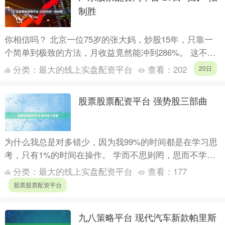
制胜
你相信吗？ 北京一位75岁的张大妈，炒股15年，只靠一
个简单到极致的方法，月收益竟然能冲到286%。 这不是
什么华尔街传奇，就是一个普通退休老人用20日均线和
分类：
最大的线上实盘配资平台
查看：
202
20日
成....
股票股票配资平台 强势股三部曲
为什么我总是对多错少，因为我99%的时间都是在学习思
考，只有1%的时间在操作。 学而不思则罔，思而不学则
殆。这个市场瞬息万变，一定要将自己定义为一个学习型
分类：
最大的线上实盘配资平台
查看：
177
人才。....
股票股票配资平台
九八策略平台 现代汽车新款帕里斯