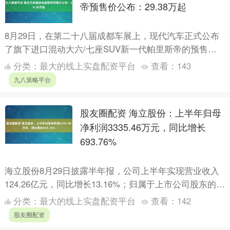
帝预售价公布：29.38万起
8月29日，在第二十八届成都车展上，现代汽车正式公布
了旗下进口混动大六/七座SUV新一代帕里斯帝的预售价
格，其预售价为29.38万元起。此外，现代汽车N品牌中
分类：
最大的线上实盘配资平台
查看：
143
国....
九八策略平台
股友圈配资 海立股份：上半年归母
净利润3335.46万元，同比增长
693.76%
海立股份8月29日披露半年报，公司上半年实现营业收入
124.26亿元，同比增长13.16%；归属于上市公司股东的净
利润3335.46万元，同比增长693.76%....
分类：
最大的线上实盘配资平台
查看：
142
股友圈配资