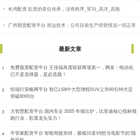
​长鸿配资 乱世的皇位传承，没有秩序_军功_高洋_高殷
​广州期货配资平台 崇达技术：公司目前生产经营情况一切正常
最新文章
免费股票配资平台 王传福再度斩获两项第一，网友：电动化
1
已不是选择题，是必选题！
恒瑞行策略网平台 智己LS8中大型增程SUV上市60分钟大定
2
突破8000台
大智慧配资平台 国内车企 2025 年报出炉，比亚迪核心指标领
3
跑行业，彰显龙头实力！
牛管家配资平台 智能驾驶加持，极狐问道V9想当电影节的“隐
4
形司机