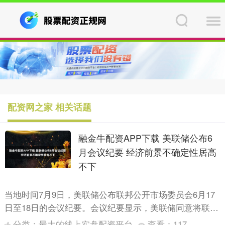
配资网之家 相关话题
融金牛配资APP下载 美联储公布6
月会议纪要 经济前景不确定性居高
不下
当地时间7月9日，美联储公布联邦公开市场委员会6月17
日至18日的会议纪要。会议纪要显示，美联储同意将联邦
基金利率目标区间维持在4.25%至4.5%之间。与会者....
分类：
最大的线上实盘配资平台
查看：
117