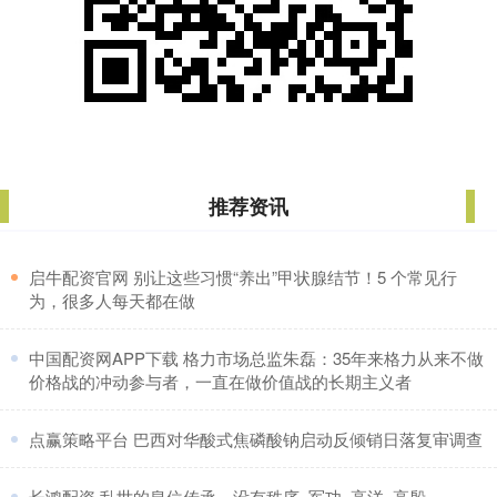
推荐资讯
​启牛配资官网 别让这些习惯“养出”甲状腺结节！5 个常见行
为，很多人每天都在做
​中国配资网APP下载 格力市场总监朱磊：35年来格力从来不做
价格战的冲动参与者，一直在做价值战的长期主义者
​点赢策略平台 巴西对华酸式焦磷酸钠启动反倾销日落复审调查
​长鸿配资 乱世的皇位传承，没有秩序_军功_高洋_高殷