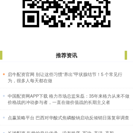
推荐资讯
​启牛配资官网 别让这些习惯“养出”甲状腺结节！5 个常见行
为，很多人每天都在做
​中国配资网APP下载 格力市场总监朱磊：35年来格力从来不做
价格战的冲动参与者，一直在做价值战的长期主义者
​点赢策略平台 巴西对华酸式焦磷酸钠启动反倾销日落复审调查
​长鸿配资 乱世的皇位传承，没有秩序_军功_高洋_高殷