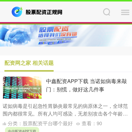
配资网之家 相关话题
中鑫配资APP下载 当诺如病毒来敲
门：别慌，做好这几件事
诺如病毒是引起急性胃肠炎最常见的病原体之一，全球范
围内都很常见。所有人均可感染，无差别攻击各个年龄段
人群。 感染后最常见的症状是呕吐和腹泻，可能伴有恶
分类：
股票配资平台哪个最好
查看：
90
心、腹痛、....
中信配资APP下载