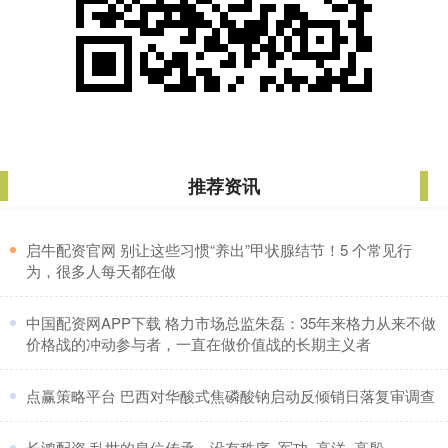
推荐资讯
​启牛配资官网 别让这些习惯“养出”甲状腺结节！5 个常见行
为，很多人每天都在做
​中国配资网APP下载 格力市场总监朱磊：35年来格力从来不做
价格战的冲动参与者，一直在做价值战的长期主义者
​点赢策略平台 巴西对华酸式焦磷酸钠启动反倾销日落复审调查
​长鸿配资 乱世的皇位传承，没有秩序_军功_高洋_高殷