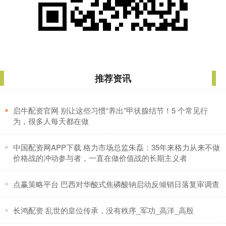
推荐资讯
​启牛配资官网 别让这些习惯“养出”甲状腺结节！5 个常见行
为，很多人每天都在做
​中国配资网APP下载 格力市场总监朱磊：35年来格力从来不做
价格战的冲动参与者，一直在做价值战的长期主义者
​点赢策略平台 巴西对华酸式焦磷酸钠启动反倾销日落复审调查
​长鸿配资 乱世的皇位传承，没有秩序_军功_高洋_高殷