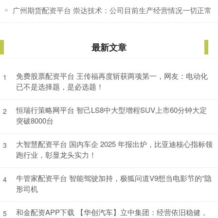
​广州期货配资平台 崇达技术：公司目前生产经营情况一切正常
最新文章
免费股票配资平台 王传福再度斩获两项第一，网友：电动化
1
已不是选择题，是必选题！
恒瑞行策略网平台 智己LS8中大型增程SUV上市60分钟大定
2
突破8000台
大智慧配资平台 国内车企 2025 年报出炉，比亚迪核心指标领
3
跑行业，彰显龙头实力！
牛管家配资平台 智能驾驶加持，极狐问道V9想当电影节的“隐
4
形司机
和金配资APP下载 【华创汽车】立中集团：经营依旧稳健，
5