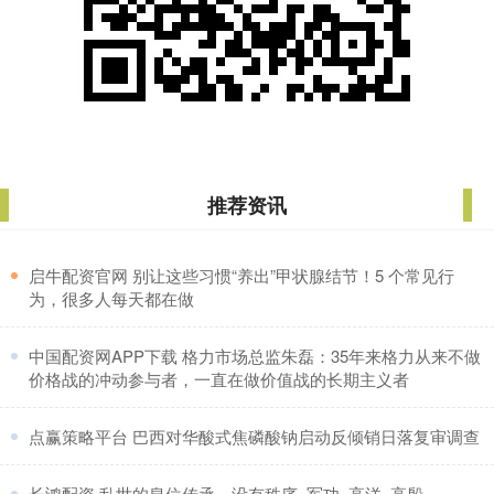
推荐资讯
​启牛配资官网 别让这些习惯“养出”甲状腺结节！5 个常见行
为，很多人每天都在做
​中国配资网APP下载 格力市场总监朱磊：35年来格力从来不做
价格战的冲动参与者，一直在做价值战的长期主义者
​点赢策略平台 巴西对华酸式焦磷酸钠启动反倾销日落复审调查
​长鸿配资 乱世的皇位传承，没有秩序_军功_高洋_高殷