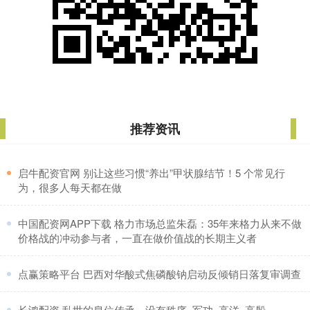
推荐资讯
​启牛配资官网 别让这些习惯“养出”甲状腺结节！5 个常见行
为，很多人每天都在做
​中国配资网APP下载 格力市场总监朱磊：35年来格力从来不做
价格战的冲动参与者，一直在做价值战的长期主义者
​点赢策略平台 巴西对华酸式焦磷酸钠启动反倾销日落复审调查
​长鸿配资 乱世的皇位传承，没有秩序_军功_高洋_高殷