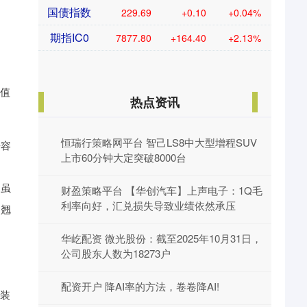
国债指数
229.69
+0.10
+0.04%
期指IC0
7877.80
+164.40
+2.13%
。值
热点资讯
恒瑞行策略网平台 智己LS8中大型增程SUV
兼容
上市60分钟大定突破8000台
，虽
财盈策略平台 【华创汽车】上声电子：1Q毛
利率向好，汇兑损失导致业绩依然承压
测翘
华屹配资 微光股份：截至2025年10月31日，
公司股东人数为18273户
配资开户 降AI率的方法，卷卷降AI!
子装