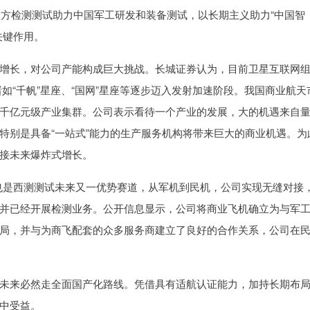
三方检测测试助力中国军工研发和装备测试，以长期主义助力“中国智
关键作用。
增长，对公司产能构成巨大挑战。长城证券认为，目前卫星互联网
网诸如“千帆”星座、“国网”星座等逐步迈入发射加速阶段。我国商业航天
千亿元级产业集群。公司表示看待一个产业的发展，大的机遇来自
特别是具备“一站式”能力的生产服务机构将带来巨大的商业机遇。为
接未来爆炸式增长。
，也是西测测试未来又一优势赛道，从军机到民机，公司实现无缝对接
并已经开展检测业务。公开信息显示，公司将商业飞机确立为与军
局，并与为商飞配套的众多服务商建立了良好的合作关系，公司在
未来必然走全面国产化路线。凭借具有适航认证能力，加持长期布
中受益。