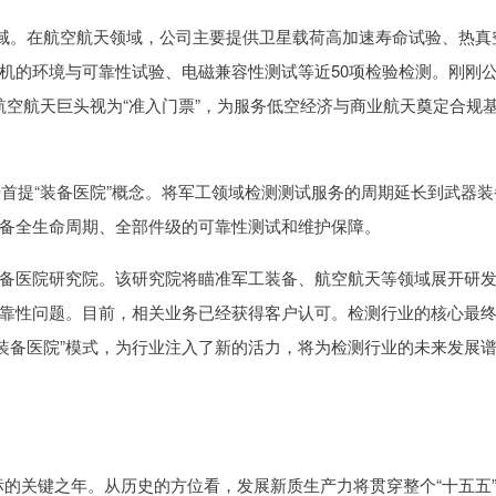
领域。在航空航天领域，公司主要提供卫星载荷高加速寿命试验、热真
机的环境与可靠性试验、电磁兼容性测试等近50项检验检测。刚刚
球航空航天巨头视为“准入门票”，为服务低空经济与商业航天奠定合规
步首提“装备医院”概念。将军工领域检测测试服务的周期延长到武器装
备全生命周期、全部件级的可靠性测试和维护保障。
备医院研究院。该研究院将瞄准军工装备、航空航天等领域展开研
靠性问题。目前，相关业务已经获得客户认可。检测行业的核心最
的“装备医院”模式，为行业注入了新的活力，将为检测行业的未来发展
目标的关键之年。从历史的方位看，发展新质生产力将贯穿整个“十五五