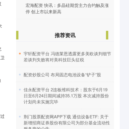
双
宏海配资 快讯：多晶硅期货主力合约触及涨
停 创上市以来新高
术
推荐资讯
龙
​宇轩配资平台 冯德莱恩透露更多美欧谈判细节
力卫
若谈判失败将对美科技巨头征税
。
​配资炒股公司 布局固态电池设备“铲子”股
融
​佳永配资平台 2连板维科技术：股东于6月19
日至6月24日期间减持35.1万股 本次减持股份
计划尚未实施完毕
护过
​荆门股票配资网APP下载 通信设备ETF: 关于
新增招商证券股份有限公司为部分基金流动性
服务商的公告