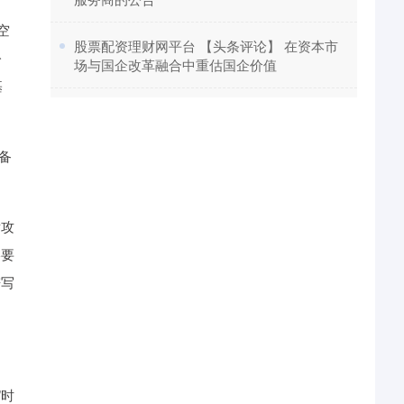
空
​股票配资理财网平台 【头条评论】 在资本市
公
场与国企改革融合中重估国企价值
基
备
发攻
终要
谱写
”时