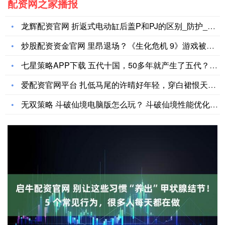
配资网之家播报
龙辉配资官网 折返式电动缸后盖P和PJ的区别_防护_配件_应
炒股配资资金官网 里昂退场？《生化危机 9》游戏被曝成系列编
七星策略APP下载 五代十国，50多年就产生了五代？_政权_
爱配资官网平台 扎低马尾的许晴好年轻，穿白裙恨天高亮相，55
无双策略 斗破仙境电脑版怎么玩？ 斗破仙境性能优化240高帧