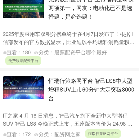
两项第一，网友：电动化已不是选
择题，是必选题！
2025年度乘用车双积分榜单终于在4月7日发布了！根据工
信部发布的官方数据显示，比亚迪以平均燃料消耗量积分
为14818718分和新能源汽车积分为5482572分....
查看：
180
分类：
股票配资平台哪个最好
免费股票配资平台
恒瑞行策略网平台 智己LS8中大型
增程SUV上市60分钟大定突破8000
台
IT之家 4 月 16 日消息，智己汽车旗下全新中大型增程
SUV 智己 LS8 今晚正式上市，五座版本售价为 24.98 万
元起，六座版本售价为 26.98 ....
查看：
172
分类：
配资网之家
恒瑞行策略网平台