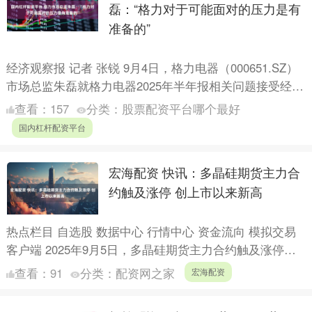
磊：“格力对于可能面对的压力是有
准备的”
经济观察报 记者 张锐 9月4日，格力电器（000651.SZ）
市场总监朱磊就格力电器2025年半年报相关问题接受经济
观察报记者采访，独家回应了格力电器上半年业....
查看：
157
分类：
股票配资平台哪个最好
国内杠杆配资平台
宏海配资 快讯：多晶硅期货主力合
约触及涨停 创上市以来新高
热点栏目 自选股 数据中心 行情中心 资金流向 模拟交易
客户端 2025年9月5日，多晶硅期货主力合约触及涨停，
涨幅8.99%，现报56735元/吨，创上市以....
查看：
91
分类：
配资网之家
宏海配资