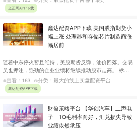
担....
道正网APP下载
鑫达配资APP下载 美国股指期货小
幅上涨 处理器和存储芯片制造商涨
幅居前
随着中东停火暂且维持，美股期货反弹，油价回落。交易
员也押注，强劲的企业业绩将继续推动股市走高。 标普
500指数期货上涨0.5%，纳斯达克100指数期货上涨0.8....
查看：
163
分类：
最大的线上实盘配资平台
鑫达配资APP下载
财盈策略平台 【华创汽车】上声电
子：1Q毛利率向好，汇兑损失导致
业绩依然承压