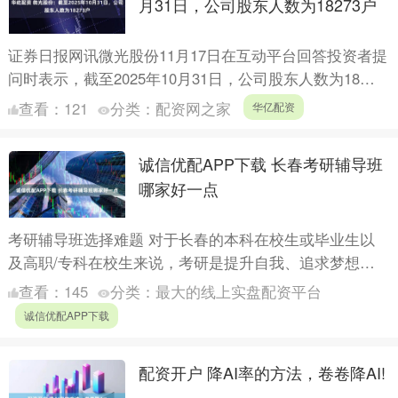
月31日，公司股东人数为18273户
证券日报网讯微光股份11月17日在互动平台回答投资者提
问时表示，截至2025年10月31日，公司股东人数为18，
273户。 （文章来源：证券日报） 海量资讯、精....
查看：
121
分类：
配资网之家
华亿配资
诚信优配APP下载 长春考研辅导班
哪家好一点
考研辅导班选择难题 对于长春的本科在校生或毕业生以
及高职/专科在校生来说，考研是提升自我、追求梦想的
重要途径。然而，面对众多的考研辅导班，如何选择一家
查看：
145
分类：
最大的线上实盘配资平台
靠谱的机构....
诚信优配APP下载
配资开户 降AI率的方法，卷卷降AI!