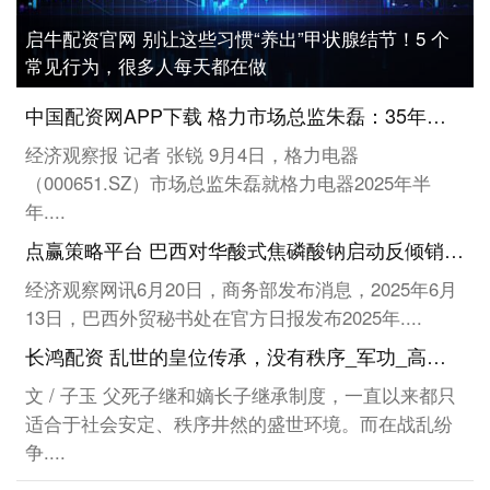
启牛配资官网 别让这些习惯“养出”甲状腺结节！5 个
常见行为，很多人每天都在做
中国配资网APP下载 格力市场总监朱磊：35年来格力从来不做价格战的冲动参与者，一直在做价值战的长期主义者
经济观察报 记者 张锐 9月4日，格力电器
（000651.SZ）市场总监朱磊就格力电器2025年半
年....
点赢策略平台 巴西对华酸式焦磷酸钠启动反倾销日落复审调查
经济观察网讯6月20日，商务部发布消息，2025年6月
13日，巴西外贸秘书处在官方日报发布2025年....
长鸿配资 乱世的皇位传承，没有秩序_军功_高洋_高殷
文 / 子玉 父死子继和嫡长子继承制度，一直以来都只
适合于社会安定、秩序井然的盛世环境。而在战乱纷
争....