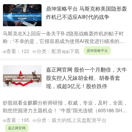
鼎坤策略平台 马斯克称美国隐形轰
炸机已不适应AI时代的战争
马斯克在X上回应一条关于B-2隐形战略轰炸机的帖子时
称：“不幸的是，它很容易成为使用AI视觉进行瞄准的现
代导弹的目标。” 马斯克补充说：“‘隐形’部分只适用于
查看：
122
分类：
配资app下载
鼎坤策略平台
不....
嘉正网官网 股价一个月翻倍，大牛
股实控人兄妹胡金根、胡春香套
现，或超3亿元！股价跌停
炒股就看金麒麟分析师研报，权威，专业，及时，全面，
助您挖掘潜力主题机会！ “牛股”国光连锁（605188.SH，
股价21.95元，市值110.05亿元）9月4日....
查看：
195
分类：
最大的线上实盘配资平台
嘉正网官网