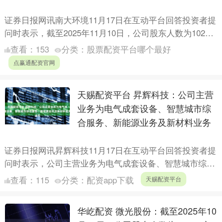
证券日报网讯南大环境11月17日在互动平台回答投资者提
问时表示，截至2025年11月10日，公司股东人数为10282
户。 （文章来源：证券日报） 海量资讯、精准....
查看：
153
分类：
股票配资平台哪个最好
点赢通配资官网
天赐配资平台 昇辉科技：公司主营
业务为电气成套设备、智慧城市综
合服务、新能源业务及新材料业务
证券日报网讯昇辉科技11月17日在互动平台回答投资者提
问时表示，公司主营业务为电气成套设备、智慧城市综合
服务、新能源业务及新材料业务。在电气成套设备领域，
查看：
115
分类：
配资app下载
天赐配资平台
公司提....
华屹配资 微光股份：截至2025年10