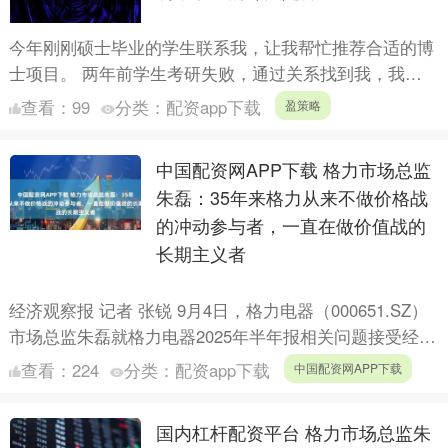
今年刚刚硕士毕业的学生联系我，让我帮忙推荐合适的博
士项目。 两年前学生考研失败，通过关系找到我，我推
荐了澳门的硕士，后来顺利被澳门理工大学录取，今年8
查看：
99
分类：
配资app下载
盈策略
月份顺利毕....
中国配资网APP下载 格力市场总监
朱磊：35年来格力从来不做价格战
的冲动参与者，一直在做价值战的
长期主义者
经济观察报 记者 张锐 9月4日，格力电器（000651.SZ）
市场总监朱磊就格力电器2025年半年报相关问题接受经济
观察报记者采访，独家回应了格力电器上半年业....
查看：
224
分类：
配资app下载
中国配资网APP下载
国内杠杆配资平台 格力市场总监朱