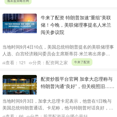
逸富盈策略官网
牛来了配资 特朗普加速“重组”美联
储！今晚，美联储理事提名人米兰
闯关参议院
当地时间9月4日10点，美国总统特朗普提名的美联储理事
人选、白宫经济顾问委员会主席斯蒂芬·米兰将出席参议
院银行委员会举行的听证会。 米兰：维护美联储独立性
查看：
121
分类：
配资网之家
牛来了配资
在提....
配资炒股平台官网 加拿大总理称与
特朗普沟通“良好”，但关税照旧……
当地时间9月3日，加拿大总理卡尼表示，他曾在1日晚与
美国总统特朗普通话。卡尼称，他与特朗普对话良好，但
预计美国不会在近期取消关税。卡尼表示，双方就贸易、
查看：
66
分类：
股票配资平台哪个最好