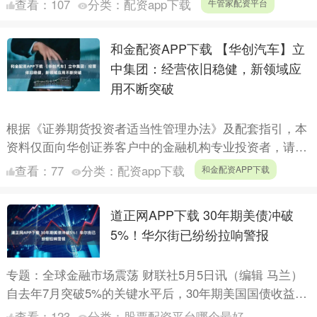
查看：
107
分类：
配资app下载
牛管家配资平台
影节官方....
和金配资APP下载 【华创汽车】立
中集团：经营依旧稳健，新领域应
用不断突破
根据《证券期货投资者适当性管理办法》及配套指引，本
资料仅面向华创证券客户中的金融机构专业投资者，请勿
对本资料进行任何形式的转发。若您不是华创证券客户中
查看：
77
分类：
配资app下载
和金配资APP下载
的金融机构....
道正网APP下载 30年期美债冲破
5%！华尔街已纷纷拉响警报
专题：全球金融市场震荡 财联社5月5日讯（编辑 马兰）
自去年7月突破5%的关键水平后，30年期美国国债收益率
再次冲上5%，表明美国市场又一次陷入债务压力的严重
查看：
123
分类：
股票配资平台哪个最好