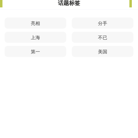
话题标签
亮相
分手
上海
不已
第一
美国
森林
穿搭
知名
中国
王氏
人士
全部话题标签
关注 配资网之家