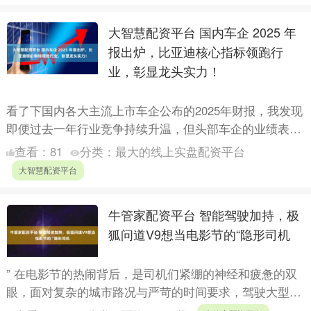
大智慧配资平台 国内车企 2025 年
报出炉，比亚迪核心指标领跑行
业，彰显龙头实力！
看了下国内各大主流上市车企公布的2025年财报，我发现
即便过去一年行业竞争持续升温，但头部车企的业绩表现
的却很稳。其中比亚迪更是凭借着亮眼成绩脱颖而出，其
查看：
81
分类：
最大的线上实盘配资平台
全年实....
大智慧配资平台
牛管家配资平台 智能驾驶加持，极
狐问道V9想当电影节的“隐形司机
” 在电影节的热闹背后，是司机们紧绷的神经和疲惫的双
眼，面对复杂的城市路况与严苛的时间要求，驾驶大型
MPV绝非易事。当极狐问道V9作为第十六届北京国际电