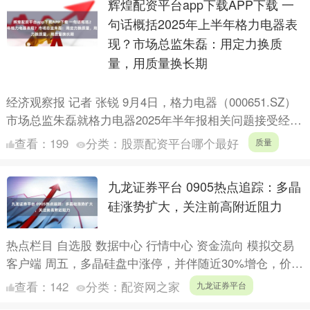
辉煌配资平台app下载APP下载 一
句话概括2025年上半年格力电器表
现？市场总监朱磊：用定力换质
量，用质量换长期
经济观察报 记者 张锐 9月4日，格力电器（000651.SZ）
市场总监朱磊就格力电器2025年半年报相关问题接受经济
观察报记者采访，独家回应了格力电器上半年业....
查看：
199
分类：
股票配资平台哪个最好
质量
九龙证券平台 0905热点追踪：多晶
硅涨势扩大，关注前高附近阻力
热点栏目 自选股 数据中心 行情中心 资金流向 模拟交易
客户端 周五，多晶硅盘中涨停，并伴随近30%增仓，价格
一度超越7月前高。与此同时，光伏板块概念股同步上....
查看：
142
分类：
配资网之家
九龙证券平台