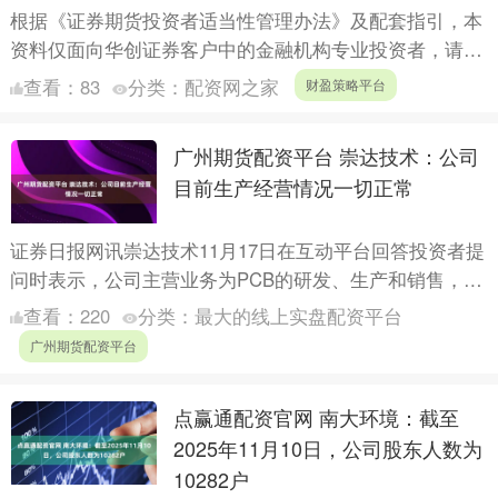
根据《证券期货投资者适当性管理办法》及配套指引，本
资料仅面向华创证券客户中的金融机构专业投资者，请勿
对本资料进行任何形式的转发。若您不是华创证券客户中
查看：
83
分类：
配资网之家
财盈策略平台
的金融机构....
广州期货配资平台 崇达技术：公司
目前生产经营情况一切正常
证券日报网讯崇达技术11月17日在互动平台回答投资者提
问时表示，公司主营业务为PCB的研发、生产和销售，存
储芯片市场的价格波动对公司无直接关联影响。公司目前
查看：
220
分类：
最大的线上实盘配资平台
生产....
广州期货配资平台
点赢通配资官网 南大环境：截至
2025年11月10日，公司股东人数为
10282户