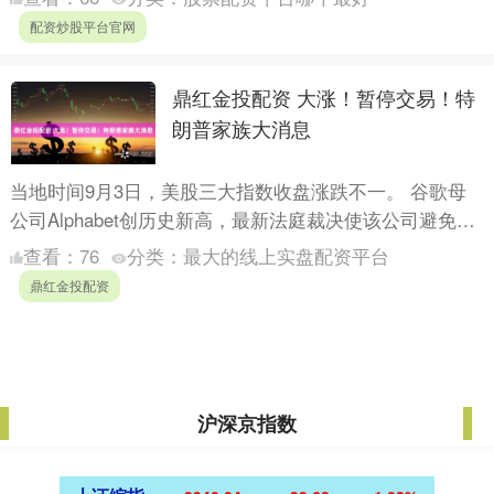
地缘政治....
配资炒股平台官网
鼎红金投配资 大涨！暂停交易！特
朗普家族大消息
当地时间9月3日，美股三大指数收盘涨跌不一。 谷歌母
公司Alphabet创历史新高，最新法庭裁决使该公司避免被
拆分，增强了市场对科技巨头能够抵御监管威胁的乐观
查看：
76
分类：
最大的线上实盘配资平台
情....
鼎红金投配资
沪深京指数