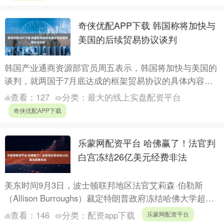
奇侠优配APP下载 韩国称将加快与
美国的后续贸易协议谈判
韩国产业通商资源部官员周五表示，韩国将加快与美国的
谈判，就两国于7月底达成的框架贸易协议的具体内容达
成协议，以帮助韩国汽车产业在美国建立一个公平的竞争
查看：
127
分类：
最大的线上实盘配资平台
环境。 当....
奇侠优配APP下载
乐蒙网配资平台 哈佛赢了！法官判
白宫冻结26亿美元经费非法
美东时间9月3日，波士顿联邦地区法官艾莉森·伯勒斯
（Allison Burroughs）裁定特朗普政府冻结哈佛大学超过
26亿美元联邦资助的行为没有遵循正当程序，....
查看：
146
分类：
配资app下载
乐蒙网配资平台