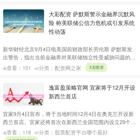
大彩配资 萨默斯警示金融界沉默风
险 称美联储公信力危机或引发系统
性动荡
新华财经北京9月4日电美国前财政部长劳伦斯·萨默斯发
出警告，指出当前金融界对美联储独立性受威胁问题的沉
默态度“令人不安”，并预言若美联储公信力持续受损，可
查看：
151
分类：
配资网之家
大彩配资
能引发....
逸富盈策略官网 宜家将于12月开设
新西兰首店
宜家9月4日宣布，将于当地时间12月4日在奥克兰开设新
西兰首店。宜家还将首次在新西兰全国范围内设立29个提
货点，并提供送货上门服务。 声明称，进军新西兰是宜
查看：
118
分类：
股票配资平台哪个最好
家更....