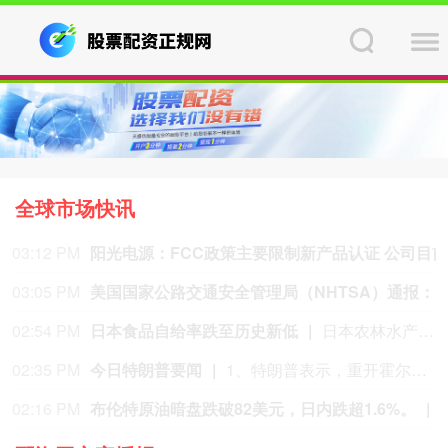
全球市场快讯
02:05 PM
中信聚信落子南京
据南京发布，8月4日，“南京聚信天晟股权投资合伙企业（有限合伙）”正式落地紫金山国际科创基金街区。基金规模10.01亿元，管理人为中信聚信（北京）资本管理有限公司，其向上穿透的实际控制人为中信集团，管理人整体管理规模超百亿元。该基金在2026紫金山创投大会上签约启动组建，将重点投向新一代信息技术、高端装备、新材料、新能源、生物医药及新消费等领域，为南京科创产业注入新的资本动能。
01:46 PM
景林资产二季度大幅减持热门科技股
当地时间8月7日，知名千亿级私募景林资产披露2026年二季度末最新美股持仓（13F）。二季度，景林资产清仓英伟达、META等热门科技股，大幅减持英特尔、网易、谷歌等标的；景林资产在二季度末的美股持仓市值从38.8亿美元大幅下降至21.9亿美元，降幅达43%。在大幅收缩多只原有持仓的同时，景林资产也对部分半导体产业链公司进行了布局，包括近期业绩超预期的美国光模块制造商AAOI（应用光电）。
01:39 PM
茅台部分直营店53
01:20 PM
湖北首家宇树科技产业学院成立
据湖北日报，8月7日，湖北省首家宇树科技产业学院在长江工程职业技术学院成立。据悉，“宇树科技产业学院”由宇树科技股份有限公司与长江工程职业技术学院共建，实行“企业专家任院长、校内教授任执行副院长”双院长制管理架构，聚焦机器人调试、运维、技术支持等市场紧缺岗位，精准培育紧缺人才。
01:07 PM
中国人民银行副行长宣昌能会见加