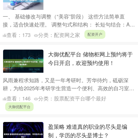
一、 基础修改与调整（“美容”阶段） 这些方法简单直
接，适合快速处理。 调整句式和结构： 长短句结合：AI
倾向于使用长度均匀、结构完美的句子。故意将一些长句
查看：
173
分类：
配资网之家
配资开户
拆短....
大御优配平台 储物柜网上预约将于
今日开启，欢迎预约使用！
风雨兼程求知路，又是一年考研时。芳华待灼，砥砺深
耕，为给2025年考研学生营造一个便利、高效的自习室学
习环境，助力考研学子全心备考追逐梦想，图书馆为考研
查看：
146
分类：
股票配资平台哪个最好
生提供五....
大御优配平台
盈策略 难道真的职业的尽头是编
制，学历的尽头是博士？