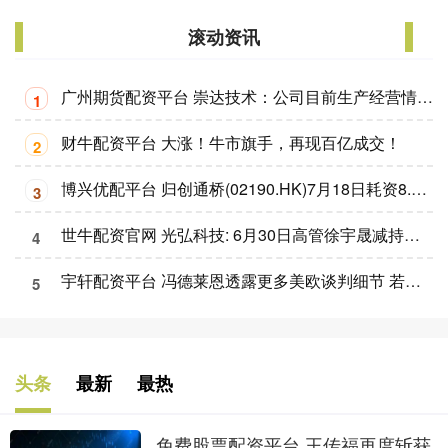
滚动资讯
广州期货配资平台 崇达技术：公司目前生产经营情况一切正常
1
财牛配资平台 大涨！牛市旗手，再现百亿成交！
2
博兴优配平台 归创通桥(02190.HK)7月18日耗资8.6万港元回购4000股
3
世牛配资官网 光弘科技: 6月30日高管徐宇晟减持股份合计3万股
4
宇轩配资平台 冯德莱恩透露更多美欧谈判细节 若谈判失败将对美科技巨头征税
5
头条
最新
最热
免费股票配资平台 王传福再度斩获